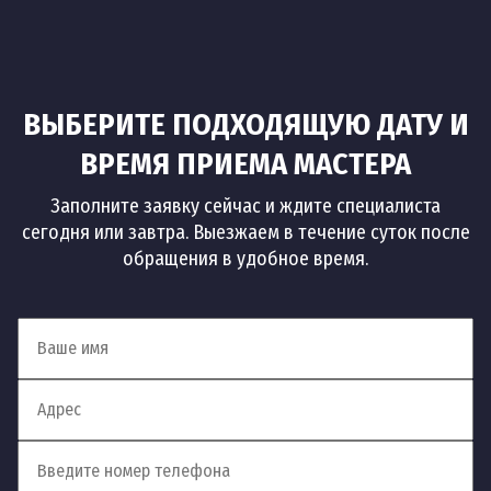
Установка встроенного
51
шт
1 500 руб
смесителя
ВЫБЕРИТЕ ПОДХОДЯЩУЮ ДАТУ И
Установка смесителя на
52
шт
900 руб
биде
ВРЕМЯ ПРИЕМА МАСТЕРА
Заполните заявку сейчас и ждите специалиста
Установка смесителя
53
шт
700 руб
сегодня или завтра. Выезжаем в течение суток после
гигиенического душа
обращения в удобное время.
Установка смесителя на
54
шт
1 200 руб
акриловую ванну
Установка смесителя в
55
м.п.
900 руб
столешницу
Установка смесителя на
56
шт
900 руб