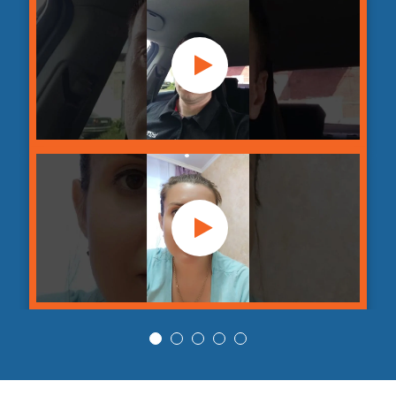
26
засоров с применением
шт
руб
спецоборудования
Устранение засора с
применением
от 4 890
27
шт
гидродинамического
руб
оборудования
Гидродинамическая
от 3 990
28
промывка ливневой
шт
руб
канализации
Гидродинамическая
от 3 990
29
промывка фекальной
шт
руб
канализации
Гидродинамическая
от 3 990
30
промывка бытовой
шт