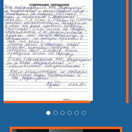
Устранение засоров от
21
шт
1 500 руб
волос
Устранение засора
22
шт
2 000 руб
стиральной машины
Прочистка канализации
23
шт
7 000 руб
в кафе
Гидродинамическая
24
прочистка канализации
шт
14 000 руб
в кафе
Гидродинамическая
от 2 090
25
шт
прочистка канализации
руб
Устранение сложных
от 1 400