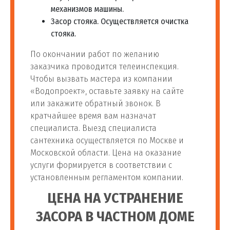
механизмов машины.
Установка фильтра для
77
шт
1 900 руб
Засор стояка. Осуществляется очистка
воды гейзер
стояка.
По окончании работ по желанию
Установка умягчителя
78
шт
3 000 руб
заказчика проводится телеинспекция.
воды
Чтобы вызвать мастера из компании
«Водопроект», оставьте заявку на сайте
Установка фильтра для
или закажите обратный звонок. В
79
воды с обратным
шт
3 000 руб
кратчайшее время вам назначат
осмосом
специалиста. Выезд специалиста
сантехника осуществляется по Москве и
Установка фильтра для
Московской области. Цена на оказание
80
шт
3 000 руб
воды барьер
услуги формируется в соответствии с
установленным регламентом компании.
Монтаж фильтра
ЦЕНА НА УСТРАНЕНИЕ
81
шт
3 000 руб
обезжелезивания воды
ЗАСОРА В ЧАСТНОМ ДОМЕ
Установка