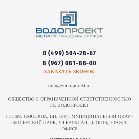
Замена сливного
от 1 100
93
механизма в бачке
шт
руб
унитаза
Ремонт или замена
8 (499) 504-28-67
94
сливного механизма
шт
от 500 руб
8 (967) 081-88-00
унитаза
ЗАКАЗАТЬ ЗВОНОК
Ремонт системы слива и
от 240
95
шт
info@vodo-proekt.ru
подачи воды унитаза
руб
ОБЩЕСТВО С ОГРАНИЧЕННОЙ ОТВЕТСТВЕННОСТЬЮ
Регулировка арматуры
"ГК ВОДОПРОЕКТ"
96
шт
от 200 руб
унитаза
121309, Г.МОСКВА, ВН.ТЕР.Г. МУНИЦИПАЛЬНЫЙ ОКРУГ
ФИЛЕВСКИЙ ПАРК, УЛ БАРКЛАЯ, Д. 18/19, ЭТАЖ 1
97
Демонтаж унитаза
шт
от 550 руб
ОФИС8