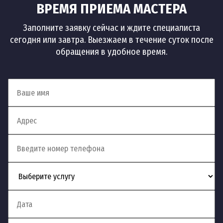
Устранение засоров
ВРЕМЯ ПРИЕМА МАСТЕРА
Заполните заявку сейчас и ждите специалиста
10
Устранение засоров
шт
1 500 руб
сегодня или завтра. Выезжаем в течение суток после
обращения в удобное время.
Устранение засора на
11
шт
1 500 руб
кухне
Устранение засоров в
12
шт
1 500 руб
квартире
Устранение сложных
13
шт
2 500 руб
засоров
Устранение засоров
14
шт
1 700 руб
канализации
Устранение засоров в
15
шт
1 500 руб