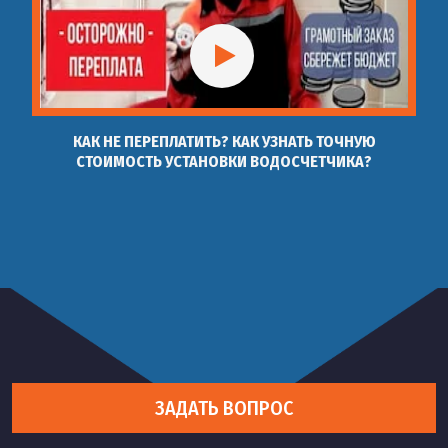
водоснабжение монтаж
Установка смесителя
46
Установка смесителя
шт
800 руб
КАК НЕ ПЕРЕПЛАТИТЬ? КАК УЗНАТЬ ТОЧНУЮ
СТОИМОСТЬ УСТАНОВКИ ВОДОСЧЕТЧИКА?
Установка смесителя на
47
шт
1 500 руб
душевую кабину
Установка смесителя на
48
шт
1 200 руб
борт ванны
Установка смесителя на
49
шт
900 руб
раковину
ЗАДАТЬ ВОПРОС
Установка сенсорного
50
шт
1 200 руб
смесителя