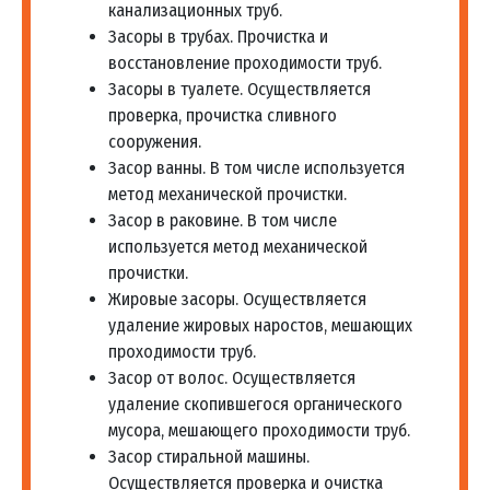
Монтаж фильтра для
канализационных труб.
72
воды на пропиленовые
шт
1 600 руб
Засоры в трубах. Прочистка и
трубы
восстановление проходимости труб.
Засоры в туалете. Осуществляется
проверка, прочистка сливного
Установка проточного
сооружения.
73
фильтра до 2 ступеней
шт
2 000 руб
Засор ванны. В том числе используется
очистки
метод механической прочистки.
Засор в раковине. В том числе
Установка проточного
используется метод механической
74
фильтра от 3 до 5
м.п.
2 500 руб
прочистки.
ступеней очистки
Жировые засоры. Осуществляется
удаление жировых наростов, мешающих
Установка фильтра для
проходимости труб.
75
шт
1 900 руб
воды аквафор
Засор от волос. Осуществляется
удаление скопившегося органического
мусора, мешающего проходимости труб.
Установка фильтра для
76
шт
1 900 руб
Засор стиральной машины.
воды в частном доме
Осуществляется проверка и очистка