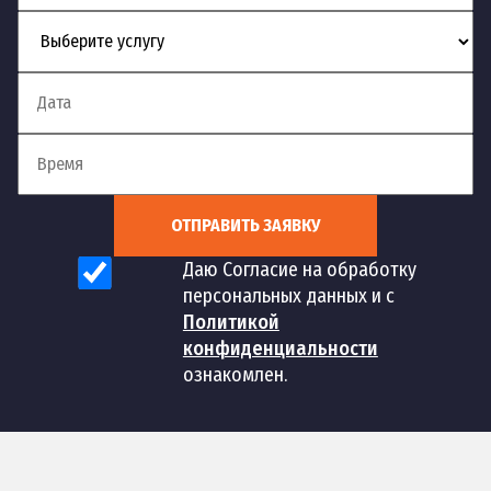
кухне
Установка
57
терморегулирующего
шт
1 200 руб
смесителя
Установка электронного
58
шт
1 200 руб
смесителя
ОТПРАВИТЬ ЗАЯВКУ
Даю Согласие на обработку
Установка смесителя с
59
шт
1 200 руб
персональных данных и с
гибким изливом
Политикой
конфиденциальности
Установка смесителя с
60
шт
1 200 руб
ознакомлен.
тропическим душем
Монтаж однорычажного
61
шт
700 руб
смесителя