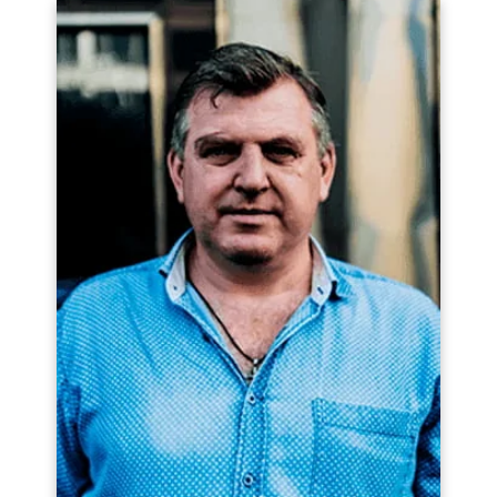
Гидродинамическая
от 3 990
35
прочистка канализации
шт
руб
в частном доме
Монтаж водоснабжения
36
Монтаж водоснабжения
шт
4 500 руб
Монтаж горячего
37
шт
4 500 руб
водоснабжения
Монтаж холодного
38
шт
4 500 руб
водоснабжения
Монтаж труб
39
шт
4 500 руб
водоснабжения