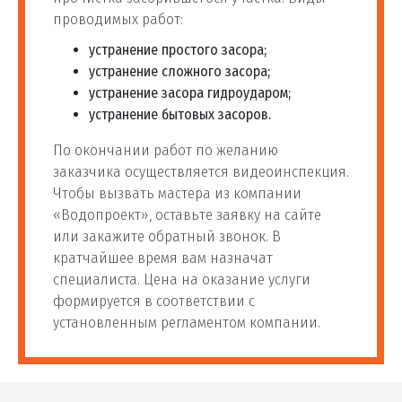
проводимых работ:
Установка инсталляции
от 2 800
устранение простого засора;
87
шт
унитаза
руб
устранение сложного засора;
устранение засора гидроударом;
устранение бытовых засоров.
Установка напольного
от 1 400
88
шт
унитаза
руб
По окончании работ по желанию
заказчика осуществляется видеоинспекция.
Изготовление подиума
от 900
Чтобы вызвать мастера из компании
89
шт
под унитаз
руб
«Водопроект», оставьте заявку на сайте
или закажите обратный звонок. В
Устройство площадки
кратчайшее время вам назначат
90
шт
от 810 руб
для унитаза
специалиста. Цена на оказание услуги
формируется в соответствии с
установленным регламентом компании.
91
Ремонт унитаза
шт
от 650 руб
Замена сливной
от 1 100
92
шт
арматура бачка унитаза
руб