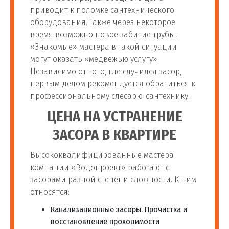
Установка фильтра для воды
приводит к поломке сантехнического
оборудования. Также через некоторое
Установка фильтра для
время возможно новое забитие трубы.
67
шт
1 400 руб
воды
«Знакомые» мастера в такой ситуации
могут оказать «медвежью услугу».
Независимо от того, где случился засор,
Установка магистального
68
шт
1 400 руб
первым делом рекомендуется обратиться к
фильтра
профессиональному слесарю-сантехнику.
Установка фильтра для
ЦЕНА НА УСТРАНЕНИЕ
69
м.п.
1 400 руб
воды в квартире
ЗАСОРА В КВАРТИРЕ
Установка проточного
Высококвалифицированные мастера
70
потр
1 000 руб
фильтра для воды
компании «Водопроект» работают с
засорами разной степени сложности. К ним
относятся:
Установка фильтра
71
шт
1 400 руб
грубой очистки воды
Канализационные засоры. Прочистка и
восстановление проходимости