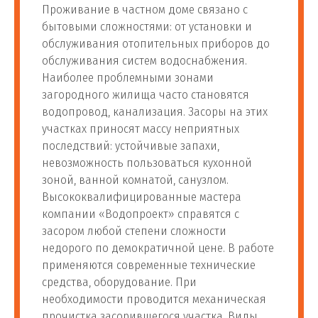
Проживание в частном доме связано с
ультрафиолетового
82
шт
3 000 руб
бытовыми сложностями: от установки и
фильтра для
обслуживания отопительных приборов до
обеззараживания воды
обслуживания систем водоснабжения.
Наиболее проблемными зонами
Установка фильтра воды
загородного жилища часто становятся
83
шт
3 000 руб
на кухне
водопровод, канализация. Засоры на этих
участках приносят массу неприятных
последствий: устойчивые запахи,
Установка унитаза
невозможность пользоваться кухонной
зоной, ванной комнатой, санузлом.
от 1 400
84
Установка унитаза
шт
Высококвалифицированные мастера
руб
компании «Водопроект» справятся с
засором любой степени сложности
Установка подвесного
от 1 600
недорого по демократичной цене. В работе
85
шт
унитаза
руб
применяются современные технические
средства, оборудование. При
от 1 800
необходимости проводится механическая
86
Замена унитаза
шт
руб
прочистка засорившегося участка. Виды