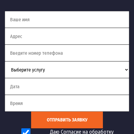
руб
1
19
Устранение засоров жира
шт
900
руб
1
Устранение засоров в частном
20
шт
900
доме
руб
1
21
Устранение засоров от волос
шт
500
руб
2
Устранение засора стиральной
22
шт
000
ОТПРАВИТЬ ЗАЯВКУ
машины
руб
Даю Согласие на обработку