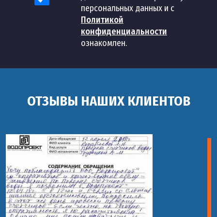
персональных данных и с
7
Политикой
23
Прочистка канализации в кафе
шт
000
конфиденциальности
руб
ознакомлен.
14
Гидродинамическая прочистка
24
шт
000
канализации в кафе
руб
ОТЗЫВЫ НАШИХ КЛИЕНТОВ
от
Гидродинамическая прочистка
2
25
шт
канализации
090
руб
от
Устранение сложных засоров с
1
26
шт
применением спецоборудования
400
руб