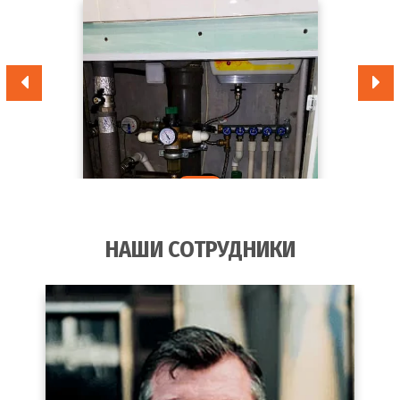
от
Гидродинамическая промывка
1
34
шт
колодцев канализации
990
руб
от
Гидродинамическая прочистка
3
35
шт
канализации в частном доме
990
руб
НАШИ СОТРУДНИКИ