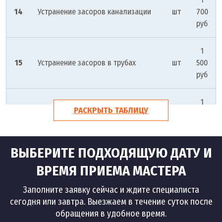
14
Устранение засоров канализации
шт
700
руб
1
15
Устранение засоров в трубах
шт
500
руб
1
РАСКРЫТЬ ТАБЛИЦУ
16
Устранение засора в туалете
шт
500
руб
ВЫБЕРИТЕ ПОДХОДЯЩУЮ ДАТУ И
1
17
Устранение засора ванны
шт
500
ВРЕМЯ ПРИЕМА МАСТЕРА
руб
Заполните заявку сейчас и ждите специалиста
сегодня или завтра. Выезжаем в течение суток после
1
обращения в удобное время.
18
Устранение засора в раковине
шт
500