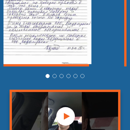
от
Устранение засора с применением
4
27
гидродинамического
шт
890
оборудования
руб
от
Гидродинамическая промывка
3
28
шт
ливневой канализации
990
руб
от
Гидродинамическая промывка
3
29
шт
фекальной канализации
990
руб
от
Гидродинамическая промывка
3