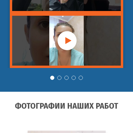
30
шт
бытовой канализации
990
руб
от
Гидродинамическая промывка
3
31
шт
дренажных системы
990
руб
от
Гидродинамическая промывка
2
32
шт
внутренней канализации
990
руб
ФОТОГРАФИИ НАШИХ РАБОТ
от
Гидродинамическая промывка
3
33
шт
водосточной канализации
990
руб