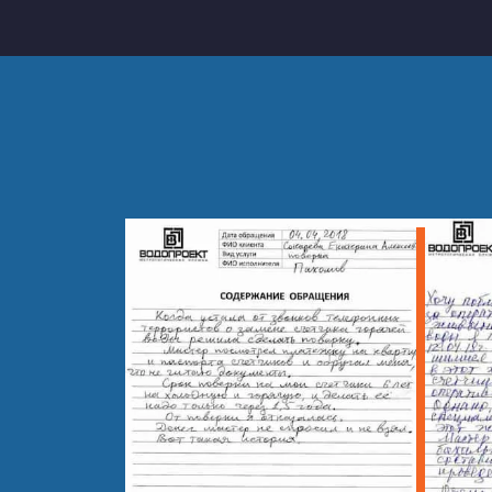
20
Устранение засоров в частном доме
21
Устранение засоров от волос
22
Устранение засора стиральной маши
23
Прочистка канализации в кафе
24
Гидродинамическая прочистка канал
25
Гидродинамическая прочистка канал
26
Устранение сложных засоров с прим
27
Устранение засора с применением г