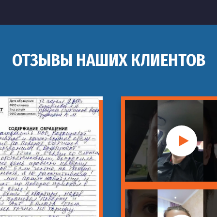
ОТЗЫВЫ НАШИХ КЛИЕНТОВ
ны
изации в кафе
изации
енением спецоборудования
идродинамического оборудования