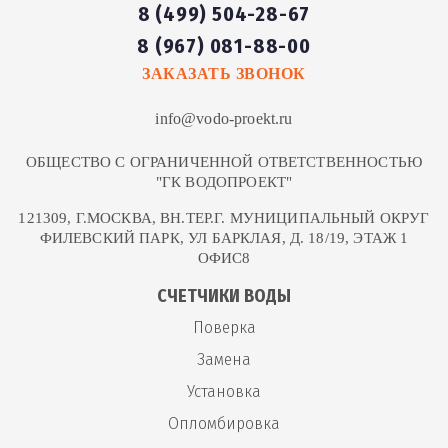
8 (499) 504-28-67
осмосом
8 (967) 081-88-00
Установка фильтра для
ЗАКАЗАТЬ ЗВОНОК
80
шт
3 000 руб
воды барьер
info@vodo-proekt.ru
Монтаж фильтра
81
шт
3 000 руб
ОБЩЕСТВО С ОГРАНИЧЕННОЙ ОТВЕТСТВЕННОСТЬЮ
обезжелезивания воды
"ГК ВОДОПРОЕКТ"
121309, Г.МОСКВА, ВН.ТЕР.Г. МУНИЦИПАЛЬНЫЙ ОКРУГ
Установка
ФИЛЕВСКИЙ ПАРК, УЛ БАРКЛАЯ, Д. 18/19, ЭТАЖ 1
ультрафиолетового
ОФИС8
82
шт
3 000 руб
фильтра для
СЧЕТЧИКИ ВОДЫ
обеззараживания воды
Поверка
Установка фильтра воды
Замена
83
шт
3 000 руб
на кухне
Установка
Опломбировка
Установка унитаза