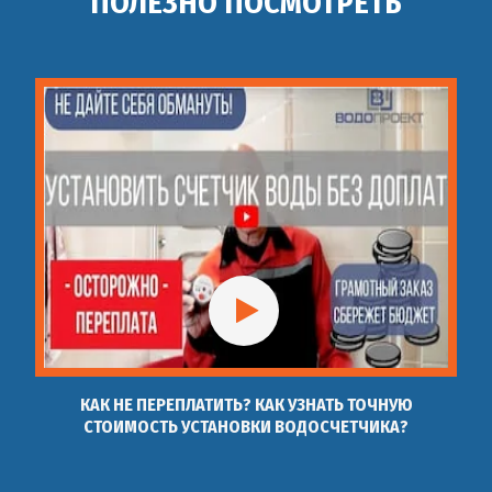
ПОЛЕЗНО ПОСМОТРЕТЬ
Монтаж водоснабжения
43
шт
4 500 руб
в квартире
Монтаж водоснабжения
44
шт
9 000 руб
из колодца
Автономное
45
шт
12 000 руб
водоснабжение монтаж
Установка смесителя
46
Установка смесителя
шт
800 руб
КАК НЕ ПЕРЕПЛАТИТЬ? КАК УЗНАТЬ ТОЧНУЮ
СТОИМОСТЬ УСТАНОВКИ ВОДОСЧЕТЧИКА?
Установка смесителя на
47
шт
1 500 руб
душевую кабину