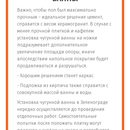
69
м.п.
1 400 руб
воды в квартире
Важно, чтобы пол был максимально
прочным – идеальное решение цемент,
Установка проточного
справится с весом керамогранит. В случае с
70
потр
1 000 руб
фильтра для воды
менее прочной плиткой и кафелем
установка чугунной ванны на ножки
подразумевает дополнительное
Установка фильтра
71
шт
1 400 руб
увеличение площади опоры, иначе
грубой очистки воды
впоследствии напольное покрытие будет
продавливаться и разрушаться.
Монтаж фильтра для
- Хорошим решением станет каркас.
72
воды на пропиленовые
шт
1 600 руб
трубы
- Подложка из кирпича также справится с
совокупной массой ванны и воды.
Установка проточного
Установка чугунной ванны в Зеленограде
73
фильтра до 2 ступеней
шт
2 000 руб
нередко осуществляется до проведения
очистки
отделочных работ. Самостоятельные
попытки после положить плитку могут
Установка проточного