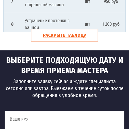
7
шт
950 руб
стиральной машины
Устранение протечки в
8
шт
1 200 руб
ванной
РАСКРЫТЬ ТАБЛИЦУ
Устранение протечек
9
шт
1 500 руб
батареи
ВЫБЕРИТЕ ПОДХОДЯЩУЮ ДАТУ И
Устранение засоров
ВРЕМЯ ПРИЕМА МАСТЕРА
Заполните заявку сейчас и ждите специалиста
10
Устранение засоров
шт
1 500 руб
сегодня или завтра. Выезжаем в течение суток после
обращения в удобное время.
Устранение засора на
11
шт
1 500 руб
кухне
Устранение засоров в
12
шт
1 500 руб
квартире