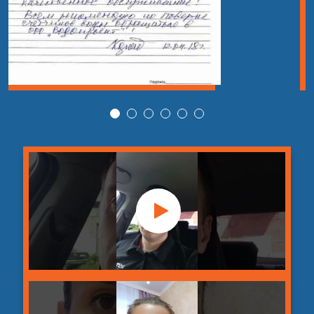
Гидродинамическая
24
прочистка канализации
шт
14 000 руб
в кафе
Гидродинамическая
от 2 090
25
шт
прочистка канализации
руб
Устранение сложных
от 1 400
26
засоров с применением
шт
руб
спецоборудования
Устранение засора с
применением
от 4 890
27
шт
гидродинамического
руб
оборудования
Гидродинамическая
от 3 990