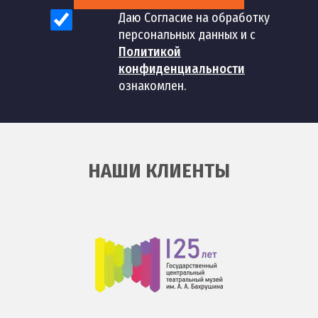
Даю Согласие на обработку
Установка смесителя с
59
шт
1 200 руб
персональных данных и с
гибким изливом
Политикой
конфиденциальности
Установка смесителя с
60
шт
1 200 руб
ознакомлен.
тропическим душем
Монтаж однорычажного
61
шт
700 руб
смесителя
НАШИ КЛИЕНТЫ
Установка смесителя
62
шт
600 руб
фильтра воды
Установка
63
керамического
шт
800 руб
смесителя
Сборка простого