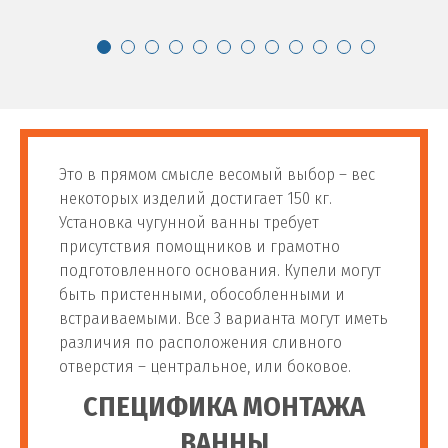
64
шт
3 500 руб
смесителя
Сборка сложного
65
шт
500 руб
смесителя
Установка настенного
66
шт
800 руб
Это в прямом смысле весомый выбор – вес
смесителя
некоторых изделий достигает 150 кг.
Установка чугунной ванны требует
Установка фильтра для воды
присутствия помощников и грамотно
подготовленного основания. Купели могут
Установка фильтра для
быть пристенными, обособленными и
67
шт
1 400 руб
воды
встраиваемыми. Все 3 варианта могут иметь
различия по расположения сливного
отверстия – центральное, или боковое.
Установка магистального
68
шт
1 400 руб
фильтра
СПЕЦИФИКА МОНТАЖА
ВАННЫ
Установка фильтра для