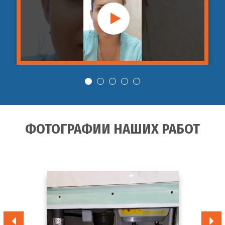
28
промывка ливневой
шт
руб
канализации
Гидродинамическая
от 3 990
29
промывка фекальной
шт
руб
канализации
Гидродинамическая
от 3 990
30
промывка бытовой
шт
руб
канализации
ФОТОГРАФИИ НАШИХ РАБОТ
Гидродинамическая
от 3 990
31
промывка дренажных
шт
руб
системы
Гидродинамическая
от 2 990
32
промывка внутренней
шт
руб
канализации