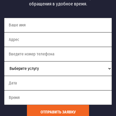
обращения в удобное время.
Установка смесителя на
54
шт
1 200 руб
акриловую ванну
Установка смесителя в
55
м.п.
900 руб
столешницу
Установка смесителя на
56
шт
900 руб
кухне
Установка
57
терморегулирующего
шт
1 200 руб
смесителя
Установка электронного
58
шт
1 200 руб
смесителя
ОТПРАВИТЬ ЗАЯВКУ