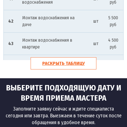
водоснабжения
руб
Монтаж водоснабжения на
5 500
42
шт
даче
руб
Монтаж водоснабжения в
4 500
43
шт
квартире
руб
Монтаж водоснабжения из
9 000
РАСКРЫТЬ ТАБЛИЦУ
44
шт
колодца
руб
Автономное водоснабжение
12 000
ВЫБЕРИТЕ ПОДХОДЯЩУЮ ДАТУ И
45
шт
монтаж
руб
ВРЕМЯ ПРИЕМА МАСТЕРА
Заполните заявку сейчас и ждите специалиста
сегодня или завтра. Выезжаем в течение суток после
обращения в удобное время.