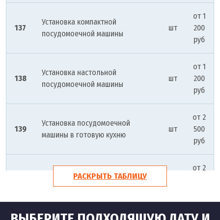
от 1
Установка компактной
137
шт
200
посудомоечной машины
руб
от 1
Установка настольной
138
шт
200
посудомоечной машины
руб
от 2
Установка посудомоечной
139
шт
500
машины в готовую кухню
руб
от 2
Установка посудомоечной
РАСКРЫТЬ ТАБЛИЦУ
140
шт
500
машины gorenje
руб
ВЫБЕРИТЕ ПОДХОДЯЩУЮ ДАТУ И
от 2