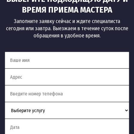
Установка посудомоечной
141
шт
500
ВРЕМЯ ПРИЕМА МАСТЕРА
машины siemens
руб
Заполните заявку сейчас и ждите специалиста
сегодня или завтра. Выезжаем в течение суток после
от 2
Установка посудомоечной
обращения в удобное время.
142
шт
500
машины ariston
руб
от 2
Установка посудомоечной
143
шт
500
машины hotpoint ariston
руб
от 2
Установка посудомоечной
144
шт
500
машины bosch
руб
от 2
Установка посудомоечной
145
шт
500
машины electrolux